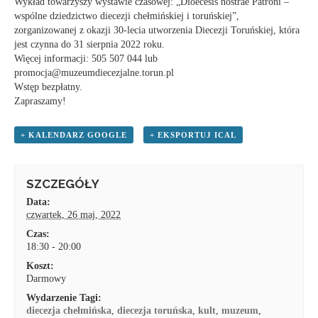
Wykład towarzyszy wystawie czasowej: „Dioecesis nostrae Patroni –
wspólne dziedzictwo diecezji chełmińskiej i toruńskiej”,
zorganizowanej z okazji 30-lecia utworzenia Diecezji Toruńskiej, która
jest czynna do 31 sierpnia 2022 roku.
Więcej informacji: 505 507 044 lub
promocja@muzeumdiecezjalne.torun.pl
Wstęp bezpłatny.
Zapraszamy!
+ KALENDARZ GOOGLE
+ EKSPORTUJ ICAL
SZCZEGÓŁY
Data:
czwartek, 26 maj, 2022
Czas:
18:30 - 20:00
Koszt:
Darmowy
Wydarzenie Tagi:
diecezja chełmińska
,
diecezja toruńska
,
kult
,
muzeum
,