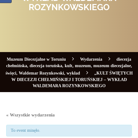
ROZYNKOWSKIEGO
Muzeum Diecezjalne w Toruniu
Wydarzenia
diecezja
chełmińska
,
diecezja toruńska
,
kult
,
muzeum
,
muzeum diecezjalne
,
święci
,
Waldemar Rozynkowski
,
wykład
„KULT ŚWIĘTYCH
W DIECEZJI CHEŁMIŃSKIEJ I TORUŃSKIEJ – WYKŁAD
WALDEMARA ROZYNKOWSKIEGO
« Wszystkie wydarzenia
To event minęło.