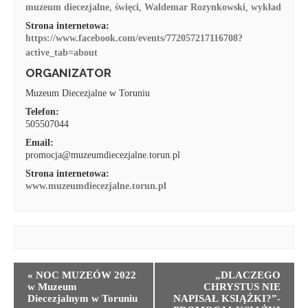
muzeum diecezjalne
,
święci
,
Waldemar Rozynkowski
,
wykład
Strona internetowa:
https://www.facebook.com/events/772057217116708?
active_tab=about
ORGANIZATOR
Muzeum Diecezjalne w Toruniu
Telefon:
505507044
Email:
promocja@muzeumdiecezjalne.torun.pl
Strona internetowa:
www.muzeumdiecezjalne.torun.pl
WYDARZENIE
«
NOC MUZEÓW 2022
„DLACZEGO
NAWIGACJA
w Muzeum
CHRYSTUS NIE
Diecezjalnym w Toruniu
NAPISAŁ KSIĄŻKI?”-