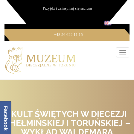
Przyjdź i zainspiruj się sacrum
+48 56 622 11 15
Facebook
„KULT ŚWIĘTYCH W DIECEZJI
CHEŁMIŃSKIEJ I TORUŃSKIEJ –
WYKŁAD WALDEMARA