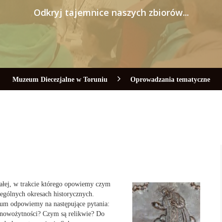
Odkryj tajemnice naszych zbiorów...
Muzeum Diecezjalne w Toruniu
Oprowadzania tematyczne
ałej, w trakcie którego opowiemy czym
czególnych okresach historycznych.
um odpowiemy na następujące pytania:
i nowożytności? Czym są relikwie? Do