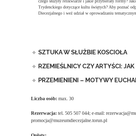
czego służyły relikwiarze i jakie przybierały formy? Ja
Trydenckiego dotyczące kultu świętych? Aby poznać od
Diecezjalnego i weź udział w oprowadzaniu tematyczny
SZTUKA W SŁUŻBIE KOSCIOŁA
RZEMIEŚLNICY CZY ARTYŚCI: J
PRZEMIENIENI – MOTYWY EUCH
Liczba osób:
max. 30
Rezerwacja:
tel. 505 507 044; e-mail: rezerwacja@m
promocja@muzeumdiecezjalne.torun.pl
Opłaty: