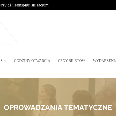
Przyjdź i zainspiruj się sacrum
AS
GODZINY OTWARCIA
CENY BILETÓW
WYDARZENI
OPROWADZANIA TEMATYCZNE