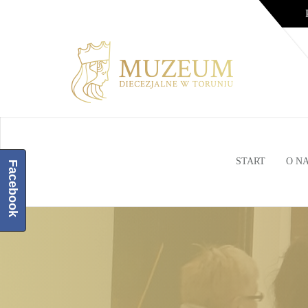
START
O N
Facebook