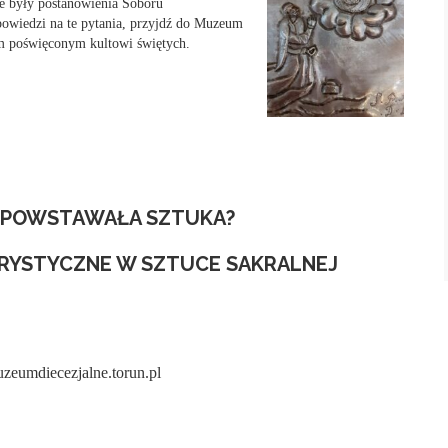
kie były postanowienia Soboru
powiedzi na te pytania, przyjdź do Muzeum
m poświęconym kultowi świętych.
AK POWSTAWAŁA SZTUKA?
ARYSTYCZNE W SZTUCE SAKRALNEJ
uzeumdiecezjalne.torun.pl