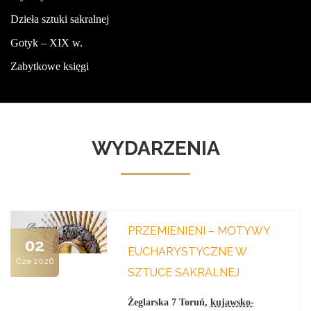
Dzieła sztuki sakralnej
Gotyk – XIX w.
Zabytkowe księgi
WYDARZENIA
PRZEMIENIENI – MOTYWY
02
EUCHARYSTYCZNE W
Cze 2026
SZTUCE SAKRALNEJ
Żeglarska 7
Toruń
,
kujawsko-