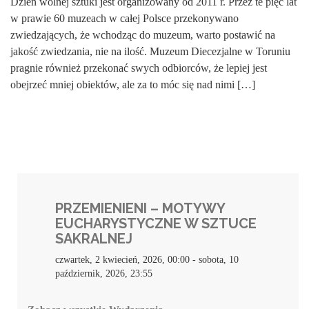
Dzień wolnej sztuki jest organizowany od 2011 r. Przez te pięć lat
w prawie 60 muzeach w całej Polsce przekonywano
zwiedzających, że wchodząc do muzeum, warto postawić na
jakość zwiedzania, nie na ilość. Muzeum Diecezjalne w Toruniu
pragnie również przekonać swych odbiorców, że lepiej jest
obejrzeć mniej obiektów, ale za to móc się nad nimi […]
PRZEMIENIENI – MOTYWY
EUCHARYSTYCZNE W SZTUCE
SAKRALNEJ
czwartek, 2 kwiecień, 2026, 00:00
-
sobota, 10
październik, 2026, 23:55