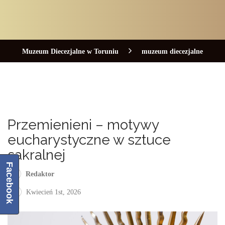
Muzeum Diecezjalne w Toruniu
muzeum diecezjalne
Przemienieni – motywy
eucharystyczne w sztuce
sakralnej
Facebook
Redaktor
Kwiecień 1st, 2026