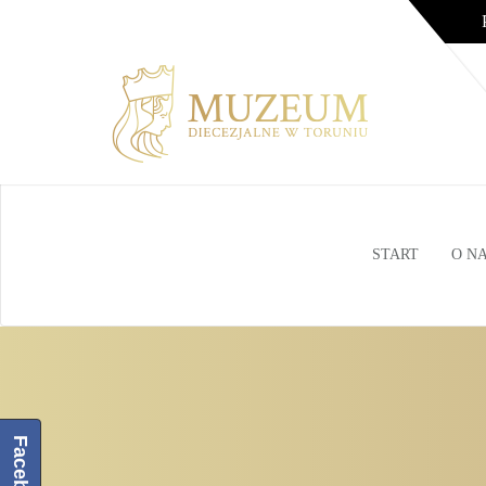
START
O N
Facebook