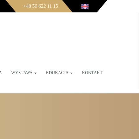
+48 56 622 11 15
A
WYSTAWA
EDUKACJA
KONTAKT