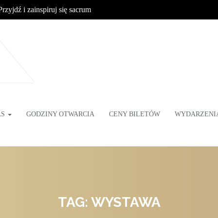
Przyjdź i zainspiruj się sacrum
AS
GODZINY OTWARCIA
CENY BILETÓW
WYDARZENI
TAG: WYSTAWA