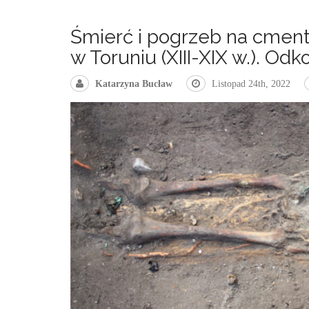
Śmierć i pogrzeb na cment
w Toruniu (XIII-XIX w.). Odk
Katarzyna Bucław
Listopad 24th, 2022