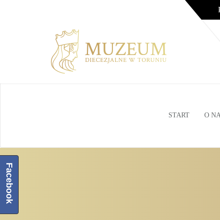
START
O N
Facebook