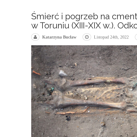
Śmierć i pogrzeb na cment
w Toruniu (XIII-XIX w.). Odk
Katarzyna Bucław
Listopad 24th, 2022