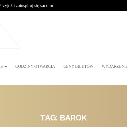
Przyjdź i zainspiruj się sacrum
AS
GODZINY OTWARCIA
CENY BILETÓW
WYDARZENI
TAG: BAROK