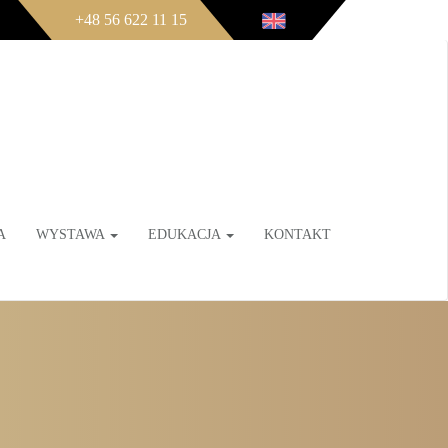
+48 56 622 11 15
A
WYSTAWA
EDUKACJA
KONTAKT