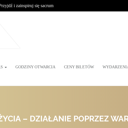
Przyjdź i zainspiruj się sacrum
AS
GODZINY OTWARCIA
CENY BILETÓW
WYDARZENI
ŻYCIA – DZIAŁANIE POPRZEZ WA