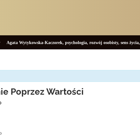
Agata Wytykowska-Kaczorek
,
psychologia
,
rozwój osobisty
,
sens życia
nie Poprzez Wartości
0
o