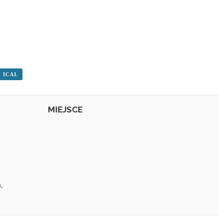
 ICAL
MIEJSCE
a
,