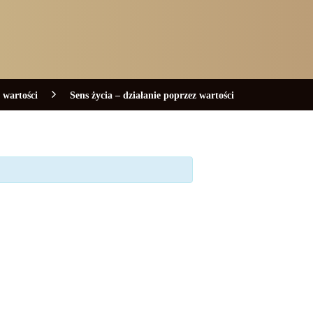
,
wartości
Sens życia – działanie poprzez wartości