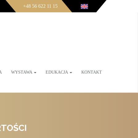
+48 56 622 11 15
A
WYSTAWA
EDUKACJA
KONTAKT
RTOŚCI