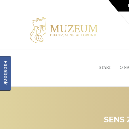
Facebook
START
O N
SENS 