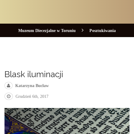
Muzeum Diecezjalne w Toruniu
Posztukiwania
Blask iluminacji
Katarzyna Bucław
Grudzień 6th, 2017