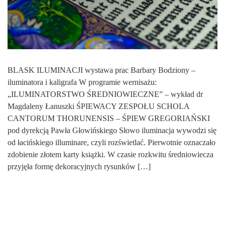
BLASK ILUMINACJI wystawa prac Barbary Bodziony –
iluminatora i kaligrafa W programie wernisażu:
„ILUMINATORSTWO ŚREDNIOWIECZNE” – wykład dr
Magdaleny Łanuszki ŚPIEWACY ZESPOŁU SCHOLA
CANTORUM THORUNENSIS – ŚPIEW GREGORIAŃSKI
pod dyrekcją Pawła Głowińskiego Słowo iluminacja wywodzi się
od łacińskiego illuminare, czyli rozświetlać. Pierwotnie oznaczało
zdobienie złotem karty książki. W czasie rozkwitu średniowiecza
przyjęła formę dekoracyjnych rysunków […]