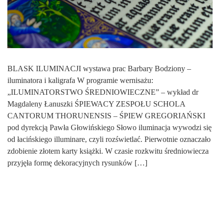
BLASK ILUMINACJI wystawa prac Barbary Bodziony –
iluminatora i kaligrafa W programie wernisażu:
„ILUMINATORSTWO ŚREDNIOWIECZNE” – wykład dr
Magdaleny Łanuszki ŚPIEWACY ZESPOŁU SCHOLA
CANTORUM THORUNENSIS – ŚPIEW GREGORIAŃSKI
pod dyrekcją Pawła Głowińskiego Słowo iluminacja wywodzi się
od łacińskiego illuminare, czyli rozświetlać. Pierwotnie oznaczało
zdobienie złotem karty książki. W czasie rozkwitu średniowiecza
przyjęła formę dekoracyjnych rysunków […]