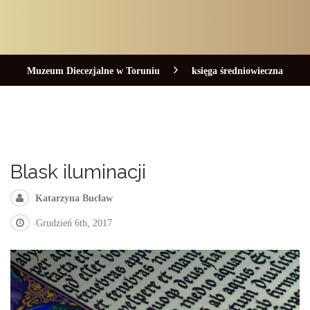
Muzeum Diecezjalne w Toruniu
księga średniowieczna
Blask iluminacji
Katarzyna Bucław
Grudzień 6th, 2017