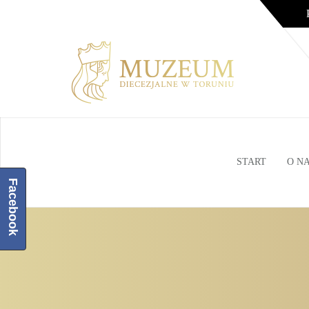
START
O N
Facebook