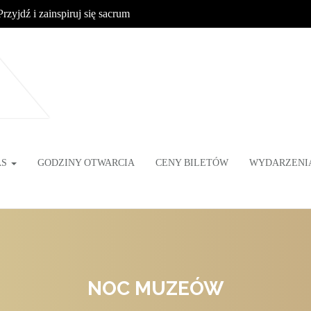
Przyjdź i zainspiruj się sacrum
AS
GODZINY OTWARCIA
CENY BILETÓW
WYDARZENI
NOC MUZEÓW