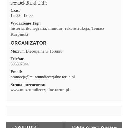
czwartek, 9 maj, 2019
Czas:
18:00 - 19:00
Wydarzenie Tagi:
historia
,
ikonografia
,
mundur
,
rekonstrukcja
,
Tomasz
Karpiński
ORGANIZATOR
Muzeum Diecezjalne w Toruniu
Telefon:
505507044
Email:
promocja@muzeumdiecezjalne.torun.pl
Strona internetowa:
www.muzeumdiecezjalne.torun.pl
WYDARZENIE
«
ŚWIĘTOŚĆ
Polska Zobacz Więcej –