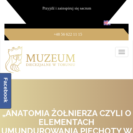
Przyjdź i zainspiruj się sacrum
+48 56 622 11 15
Facebook
„ANATOMIA ŻOŁNIERZA CZYLI O
ELEMENTACH
UMUNDUROWANIA PIECHOTY W