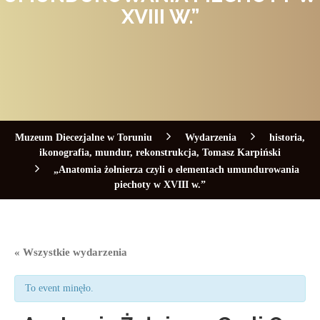
XVIII W.”
Muzeum Diecezjalne w Toruniu
Wydarzenia
historia
,
ikonografia
,
mundur
,
rekonstrukcja
,
Tomasz Karpiński
„Anatomia żołnierza czyli o elementach umundurowania
piechoty w XVIII w.”
« Wszystkie wydarzenia
To event minęło.