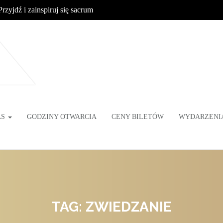
Przyjdź i zainspiruj się sacrum
AS
GODZINY OTWARCIA
CENY BILETÓW
WYDARZENI
TAG: ZWIEDZANIE