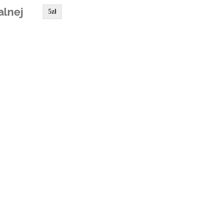
alnej
5zł