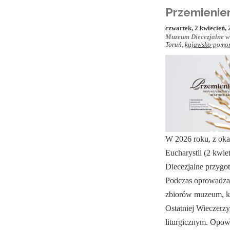
Przemienien
czwartek, 2 kwiecień, 
Muzeum Diecezjalne w
Toruń
,
kujawsko-pomor
W 2026 roku, z oka
Eucharystii (2 kwie
Diecezjalne przygo
Podczas oprowadza
zbiorów muzeum, kt
Ostatniej Wieczerz
liturgicznym. Opowi