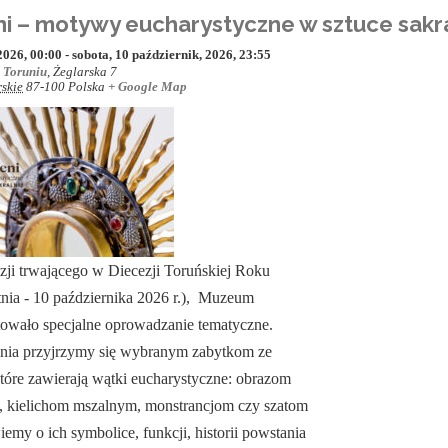
i – motywy eucharystyczne w sztuce sakr
2026, 00:00
-
sobota, 10 październik, 2026, 23:55
 Toruniu
,
Żeglarska 7
skie
87-100
Polska
+ Google Map
zji trwającego w Diecezji Toruńskiej Roku
tnia - 10 października 2026 r.), Muzeum
towało specjalne oprowadzanie tematyczne.
nia przyjrzymy się wybranym zabytkom ze
óre zawierają wątki eucharystyczne: obrazom
y, kielichom mszalnym, monstrancjom czy szatom
emy o ich symbolice, funkcji, historii powstania