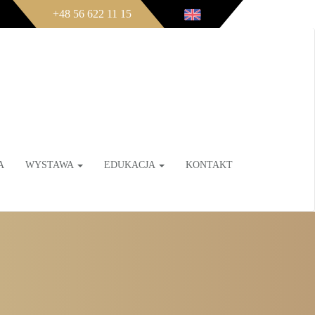
+48 56 622 11 15
A
WYSTAWA
EDUKACJA
KONTAKT