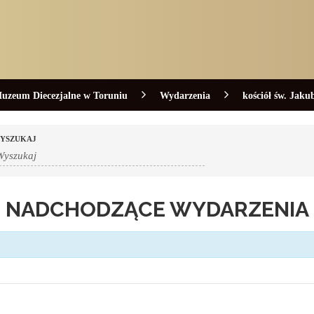
uzeum Diecezjalne w Toruniu
Wydarzenia
kościół św. Jaku
YSZUKAJ
NADCHODZĄCE WYDARZENIA