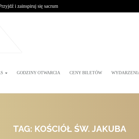
Przyjdź i zainspiruj się sacrum
AS
GODZINY OTWARCIA
CENY BILETÓW
WYDARZENI
TAG: KOŚCIÓŁ ŚW. JAKUBA